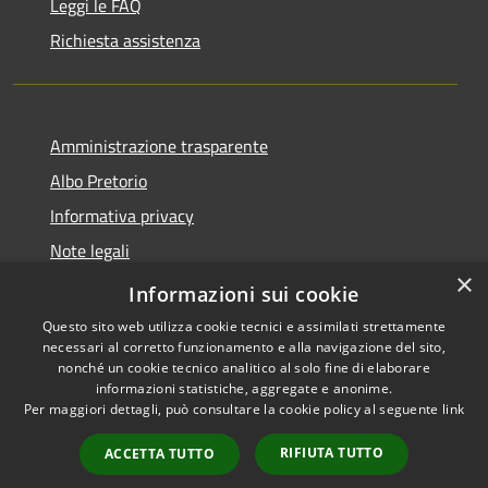
Leggi le FAQ
Richiesta assistenza
Amministrazione trasparente
Albo Pretorio
Informativa privacy
Note legali
×
Dichiarazione di accessibilità
Informazioni sui cookie
Questo sito web utilizza cookie tecnici e assimilati strettamente
necessari al corretto funzionamento e alla navigazione del sito,
nonché un cookie tecnico analitico al solo fine di elaborare
informazioni statistiche, aggregate e anonime.
RSS
Copyright © 2026 • Comune di
Per maggiori dettagli, può consultare la cookie policy al seguente
link
Accessibilità
Bagnolo San Vito • Powered by
Privacy
Municipium
Accesso
•
RIFIUTA TUTTO
ACCETTA TUTTO
Cookie
redazione