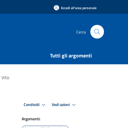
Accedi all'area personale
Cerca
Tutti gli argomenti
 Vito
Condividi
Vedi azioni
Argomenti: