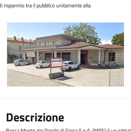
di risparmio tra il pubblico unitamente alla
Descrizione
Banca Monte dei Paschi di Siena S.p.A. (MPS) è un istitut