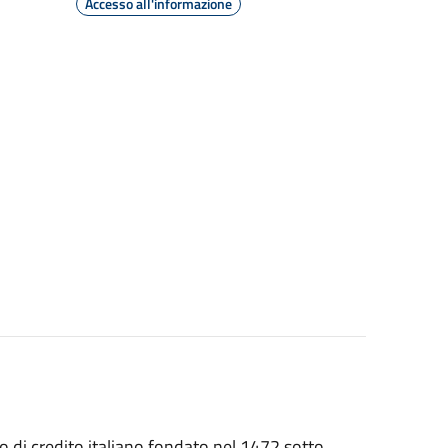
Accesso all'informazione
o di credito italiano fondato nel 1472 sotto