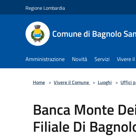
Salta al contenuto principale
Regione Lombardia
Comune di Bagnolo San
Amministrazione
Novità
Servizi
Vivere 
Home
>
Vivere il Comune
>
Luoghi
>
Uffici 
Banca Monte Dei
Filiale Di Bagnol