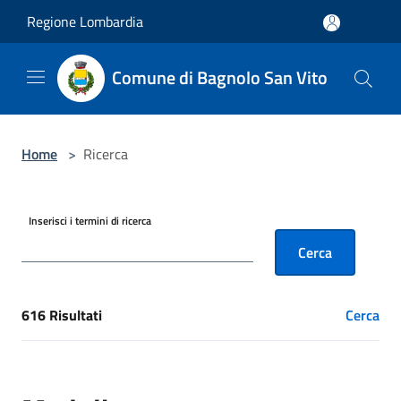
Salta al contenuto principale
Regione Lombardia
Comune di Bagnolo San Vito
Home
>
Ricerca
Inserisci i termini di ricerca
Cerca
616 Risultati
Cerca
[results] Risultati