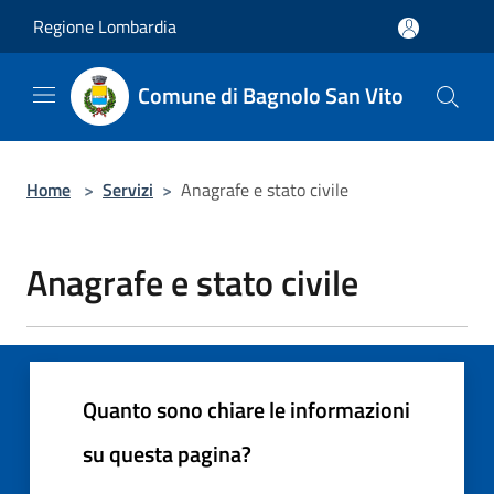
Salta al contenuto principale
Regione Lombardia
Comune di Bagnolo San Vito
Home
>
Servizi
>
Anagrafe e stato civile
Anagrafe e stato civile
Quanto sono chiare le informazioni
su questa pagina?