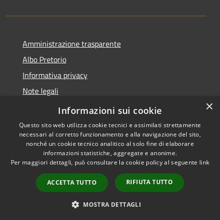
Amministrazione trasparente
Albo Pretorio
Informativa privacy
Note legali
×
Dichiarazione di accessibilità
Informazioni sui cookie
Questo sito web utilizza cookie tecnici e assimilati strettamente
necessari al corretto funzionamento e alla navigazione del sito,
nonché un cookie tecnico analitico al solo fine di elaborare
informazioni statistiche, aggregate e anonime.
RSS
Copyright © 2026 • Comune di
Per maggiori dettagli, può consultare la cookie policy al seguente
link
Accessibilità
Bagnolo San Vito • Powered by
Privacy
Municipium
Accesso
•
RIFIUTA TUTTO
ACCETTA TUTTO
Cookie
redazione
Mappa del sito
MOSTRA DETTAGLI