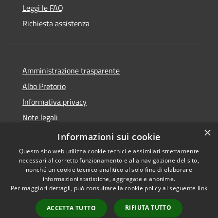
Leggi le FAQ
Richiesta assistenza
Amministrazione trasparente
Albo Pretorio
Informativa privacy
Note legali
×
Dichiarazione di accessibilità
Informazioni sui cookie
Questo sito web utilizza cookie tecnici e assimilati strettamente
necessari al corretto funzionamento e alla navigazione del sito,
nonché un cookie tecnico analitico al solo fine di elaborare
informazioni statistiche, aggregate e anonime.
RSS
Copyright © 2026 • Comune di
Per maggiori dettagli, può consultare la cookie policy al seguente
link
Accessibilità
Bagnolo San Vito • Powered by
Privacy
Municipium
Accesso
•
RIFIUTA TUTTO
ACCETTA TUTTO
Cookie
redazione