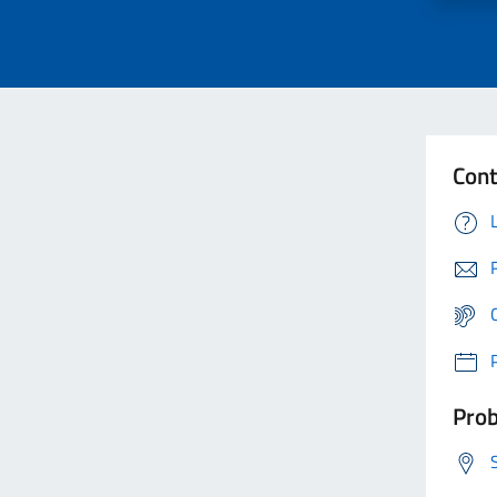
Cont
Prob