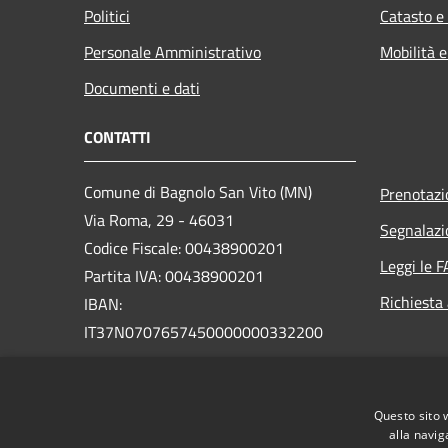
Politici
Catasto e
Personale Amministrativo
Mobilità e
Documenti e dati
CONTATTI
Comune di Bagnolo San Vito (MN)
Prenotaz
Via Roma, 29 - 46031
Segnalazi
Codice Fiscale: 00438900201
Leggi le 
Partita IVA: 00438900201
Richiesta
IBAN:
IT37N0707657450000000332200
PEC:
bagnolosanvito.mn@legalmail.it
Centralino Unico: +39 0376 253100
Questo sito 
alla navig