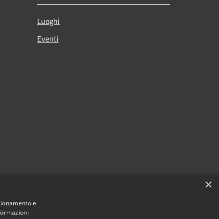
Luoghi
Eventi
×
nzionamento e
nformazioni